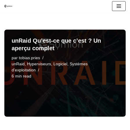
Aller
au
contenu
unRaid Qu’est-ce que c’est ? Un
aperçu complet
par
tobias.pries
unRaid
,
Hyperviseurs
,
Logiciel
,
Systèmes
d'exploitation
6 min read